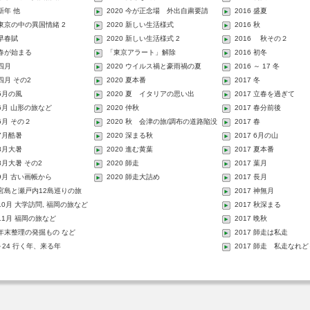
 新年 他
2020 今が正念場 外出自粛要請
2016 盛夏
3 東京の中の異国情緒 2
2020 新しい生活様式
2016 秋
 早春賦
2020 新しい生活様式 2
2016 秋その２
 春が始まる
「東京アラート」解除
2016 初冬
 四月
2020 ウイルス禍と豪雨禍の夏
2016 ～ 17 冬
 四月 その2
2020 夏本番
2017 冬
 5月の風
2020 夏 イタリアの思い出
2017 立春を過ぎて
 6月 山形の旅など
2020 仲秋
2017 春分前後
 6月 その２
2020 秋 会津の旅/調布の道路陥没
2017 春
事故
 7月酷暑
2020 深まる秋
2017 6月の山
 8月大暑
2020 進む黄葉
2017 夏本番
 8月大暑 その2
2020 師走
2017 葉月
 9月 古い画帳から
2020 師走大詰め
2017 長月
3 宮島と瀬戸内12島巡りの旅
2017 神無月
 10月 大学訪問, 福岡の旅など
2017 秋深まる
 11月 福岡の旅など
2017 晩秋
3 年末整理の発掘もの など
2017 師走は私走
3～24 行く年、来る年
2017 師走 私走なれど