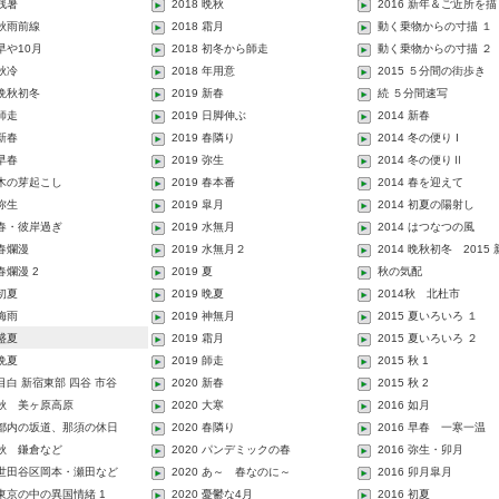
 残暑
2018 晩秋
2016 新年＆ご近所を描
 秋雨前線
2018 霜月
動く乗物からの寸描 １
 早や10月
2018 初冬から師走
動く乗物からの寸描 ２
 秋冷
2018 年用意
2015 ５分間の街歩き
 晩秋初冬
2019 新春
続 ５分間速写
 師走
2019 日脚伸ぶ
2014 新春
 新春
2019 春隣り
2014 冬の便り I
 早春
2019 弥生
2014 冬の便りⅡ
2 木の芽起こし
2019 春本番
2014 春を迎えて
 弥生
2019 皐月
2014 初夏の陽射し
2 春・彼岸過ぎ
2019 水無月
2014 はつなつの風
 春爛漫
2019 水無月２
2014 晩秋初冬 2015
 春爛漫 2
2019 夏
秋の気配
 初夏
2019 晩夏
2014秋 北杜市
 梅雨
2019 神無月
2015 夏いろいろ １
 盛夏
2019 霜月
2015 夏いろいろ ２
 晩夏
2019 師走
2015 秋 1
 目白 新宿東部 四谷 市谷
2020 新春
2015 秋 2
2 秋 美ヶ原高原
2020 大寒
2016 如月
2 都内の坂道、那須の休日
2020 春隣り
2016 早春 一寒一温
2 秋 鎌倉など
2020 パンデミックの春
2016 弥生・卯月
2 世田谷区岡本・瀬田など
2020 あ～ 春なのに～
2016 卯月皐月
2 東京の中の異国情緒 1
2020 憂鬱な4月
2016 初夏