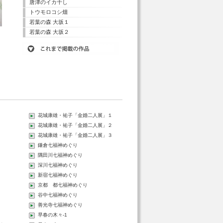
唐津のイカ干し
トウモロコシ畑
若葉の森 大坂１
若葉の森 大坂２
花城康雄・祐子「金婚二人展」１
花城康雄・祐子「金婚二人展」２
花城康雄・祐子「金婚二人展」３
鎌倉七福神めぐり
隅田川七福神めぐり
深川七福神めぐり
新宿七福神めぐり
京都 都七福神めぐり
谷中七福神めぐり
善光寺七福神めぐり
く
早春の木々-1