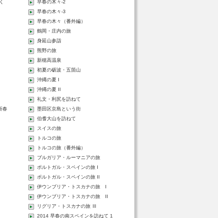
く
早春の木々-2
早春の木々-3
早春の木々（番外編）
鶴岡・庄内の旅
身延山参詣
熊野の旅
新穂高温泉
初夏の砺波・五箇山
沖縄の夏 I
沖縄の夏 II
礼文・利尻を訪ねて
 新春
墨田区京島という街
伯耆大山を訪ねて
スイスの旅
トルコの旅
トルコの旅（番外編）
ブルガリア・ルーマニアの旅
ポルトガル・スペインの旅 I
ポルトガル・スペインの旅 II
伊ウンブリア・トスカナの旅 I
伊ウンブリア・トスカナの旅 II
リグリア・トスカナの旅 Ⅲ
2014 早春の南スペインを訪ねて 1