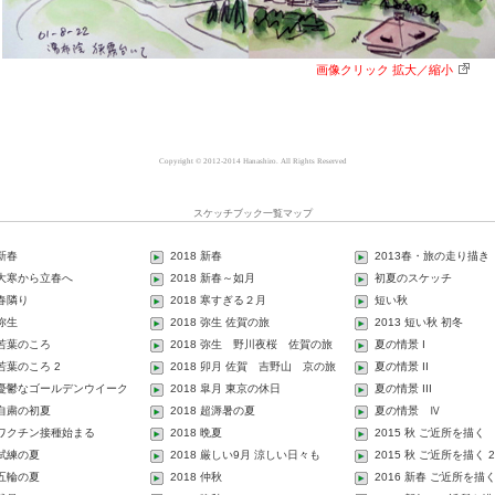
画像クリック 拡大／縮小
Copyright © 2012-2014 Hanashiro. All Rights Reserved
スケッチブック一覧マップ
 新春
2018 新春
2013春・旅の走り描き
1 大寒から立春へ
2018 新春～如月
初夏のスケッチ
 春隣り
2018 寒すぎる２月
短い秋
 弥生
2018 弥生 佐賀の旅
2013 短い秋 初冬
 若葉のころ
2018 弥生 野川夜桜 佐賀の旅
夏の情景 I
 若葉のころ 2
2018 卯月 佐賀 吉野山 京の旅
夏の情景 II
1 憂鬱なゴールデンウイーク
2018 皐月 東京の休日
夏の情景 III
 自粛の初夏
2018 超溽暑の夏
夏の情景 Ⅳ
1 ワクチン接種始まる
2018 晩夏
2015 秋 ご近所を描く
 試練の夏
2018 厳しい9月 涼しい日々も
2015 秋 ご近所を描く 2
 五輪の夏
2018 仲秋
2016 新春 ご近所を描