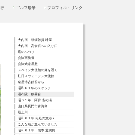
紀行
ゴルフ場景
プロフィル・リンク
大内宿 縮緬雑貨 叶屋
大内宿 高倉宮への入り口
塔のへつり
会津西街道
会津武家屋敷
スペイン大使館の庭を覗く
駐日スウェーデン大使館
泉屋博古館前から
昭和６１年のスケッチ
湯布院 狭霧台
昭６１年 阿蘇 雀の湯
山口県長門市青海島
最上川
昭和６１年 何処の漁港？
こんな船が並んでいました
昭和６１年 熊本 通潤橋