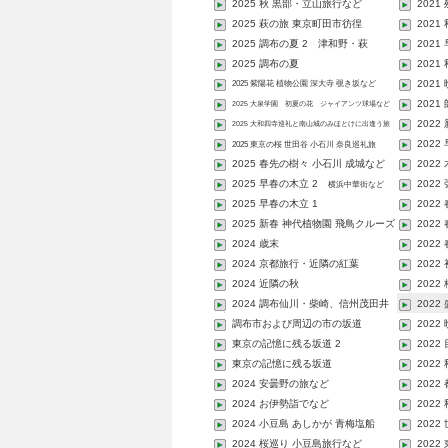
2025 秋 黒部・立山旅行など
2021
2025 萩の旅 東京町田市彷徨
2021
2025 調布の夏 2 津和野・萩
2021
2025 調布の夏
2021
2021
2025 紫陽花 植物公園 深大寺 覗き坂など
2021
2025 大泉学園 初夏の花 ジャイアンツ球場など
2022
2025 大和四寺巡礼と南山城のみほとけに出逢う旅
2022
2025 東京の桜 世田谷 小石川 奈良巡礼旅
2025 春先の樹々 小石川 成城など
202
2025 早春の木立 2
2022
横浜中華街など
2025 早春の木立 1
202
2025 新春 神代植物園 飛鳥クルーズ
2022
など
2024 歳末
2022
2024 京都旅行・近隣の紅葉
2022
2024 近隣の秋
2022
2024 調布仙川・柴崎、信州茂田井
2022
宿...
調布市および周辺の市の坂道
2022
東京の記憶に残る坂道 2
2022
東京の記憶に残る坂道
202
2024 安曇野の旅など
202
2024 お伊勢詣でなど
202
2024 小豆島 あしかが 青梅塩船
202
2024 桜巡り 小豆島旅行など
202