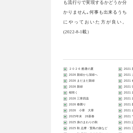
も流行りで実現するかどうか分
かりません｡何事も出来るうち
にやっておいた方が良い。
(2022-8-1載）
２０２６ 酷暑の夏
2021
2026 新緑から深緑へ
202
2026 まだまだ新緑
2021
2026 新緑
2021
桜咲く
2021
2026 三寒四温
2021
2026 春隣り
202
2026 小寒 大寒
2021
2025年末 26新春
202
2025 身のまわりの秋
2021
2025 秋 志摩・賢島の旅など
2021