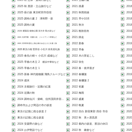
2025 秋 志摩・賢島の旅など
2021 五輪の夏
201
2025 秋 黒部・立山旅行など
2021 残暑
201
2025 萩の旅 東京町田市彷徨
2021 秋雨前線
201
2025 調布の夏 2 津和野・萩
2021 早や10月
20
2025 調布の夏
2021 秋冷
201
2025 紫陽花 植物公園 深大寺 覗き坂など
2021 晩秋初冬
201
2021 師走
20
2025 大泉学園 初夏の花 ジャイアンツ球場など
2022 新春
201
2025 大和四寺巡礼と南山城のみほとけに出逢う旅
2025 東京の桜 世田谷 小石川 奈良巡礼旅
2022 早春
201
2025 春先の樹々 小石川 成城など
2022 木の芽起こし
201
2025 早春の木立 2
2022 弥生
201
横浜中華街など
2025 早春の木立 1
2022 春・彼岸過ぎ
201
2025 新春 神代植物園 飛鳥クルーズなど
2022 春爛漫
20
2024 歳末
2022 春爛漫 2
201
2024 京都旅行・近隣の紅葉
2022 初夏
201
2024 近隣の秋
2022 梅雨
201
2024 調布仙川・柴崎、信州茂田井宿...
2022 盛夏
201
調布市および周辺の市の坂道
2022 晩夏
201
東京の記憶に残る坂道 2
2022 目白 新宿東部 四谷 市谷
202
東京の記憶に残る坂道
2022 秋 美ヶ原高原
202
2024 安曇野の旅など
2022 都内の坂道、那須の休日
202
2024 お伊勢詣でなど
2022 秋 鎌倉など
20