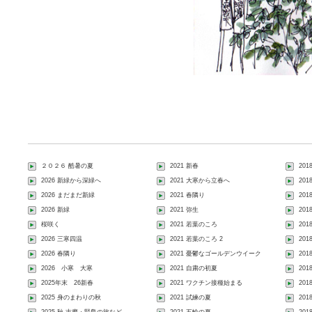
２０２６ 酷暑の夏
2021 新春
201
2026 新緑から深緑へ
2021 大寒から立春へ
20
2026 まだまだ新緑
2021 春隣り
20
2026 新緑
2021 弥生
20
桜咲く
2021 若葉のころ
20
2026 三寒四温
2021 若葉のころ 2
20
2026 春隣り
2021 憂鬱なゴールデンウイーク
20
2026 小寒 大寒
2021 自粛の初夏
20
2025年末 26新春
2021 ワクチン接種始まる
201
2025 身のまわりの秋
2021 試練の夏
20