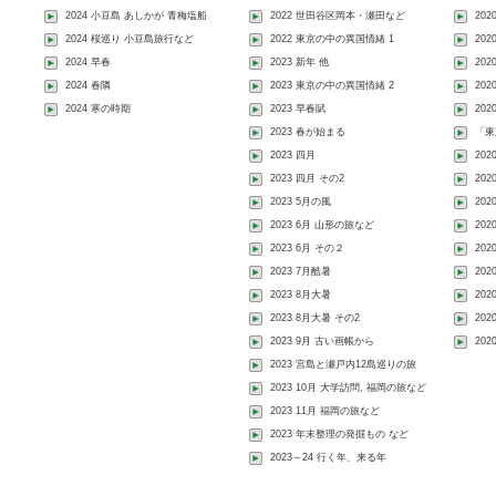
2024 小豆島 あしかが 青梅塩船
2022 世田谷区岡本・瀬田など
20
2024 桜巡り 小豆島旅行など
2022 東京の中の異国情緒 1
202
2024 早春
2023 新年 他
20
2024 春隣
2023 東京の中の異国情緒 2
20
2024 寒の時期
2023 早春賦
20
2023 春が始まる
「東
2023 四月
20
2023 四月 その2
202
2023 5月の風
20
2023 6月 山形の旅など
202
2023 6月 その２
20
2023 7月酷暑
20
2023 8月大暑
20
2023 8月大暑 その2
202
2023 9月 古い画帳から
20
2023 宮島と瀬戸内12島巡りの旅
2023 10月 大学訪問, 福岡の旅など
2023 11月 福岡の旅など
2023 年末整理の発掘もの など
2023～24 行く年、来る年