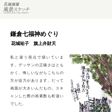
鎌倉七福神めぐり
花城祐子 旗上弁財天
私と違う視点で描いていま
す。デッサンの正確さはとも
かく、悔しいながらこちらの
方が迫力があります。だって
画面が大きいんだもの。スキ
ャンした際の画素数も桁違い
でした。