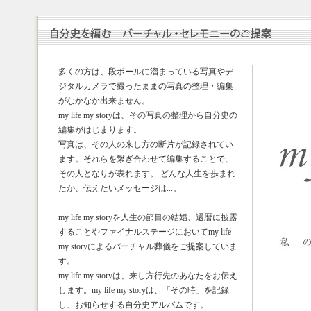
多くの方は、段ボールに溜まっている写真やデ
ジタルカメラで撮ったままの写真の整理・編集
がなかなか出来ません。
my life my storyは、その写真の整理から自分史の
編集がはじまります。
写真は、その人の来し方の断片が記録されてい
ます。それらを繋ぎ合わせて編集することで、
その人となりが表れます。 どんな人生を歩まれ
たか、伝えたいメッセージは...。
my life my storyを人生の節目の結婚、還暦に披露
することやファイナルステージにおいてmy life
my storyによるバーチャル葬儀をご提案していま
す。
my life my storyは、来し方行先のあなたをお伝え
します。my life my storyは、「その時」を記録
し、お知らせする自分史アルバムです。